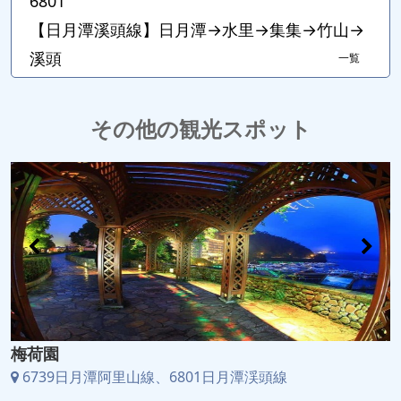
6801
【日月潭溪頭線】日月潭→水里→集集→竹山→
溪頭
一覧
その他の観光スポット
梅荷園
6739日月潭阿里山線、6801日月潭渓頭線