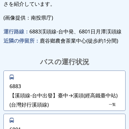
さを紹介しています。
(画像提供：南投県庁)
運行路線：
6883渓頭線-台中発、6801日月潭渓頭線
近隣の停留所：
鹿谷鄉農會茶業中心(徒歩約1分間)
バスの運行状況
6883
【溪頭線-台中出發】臺中→溪頭(經高鐵臺中站)
(台灣好行溪頭線)
一覧