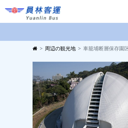
周辺の観光地
車籠埔断層保存園