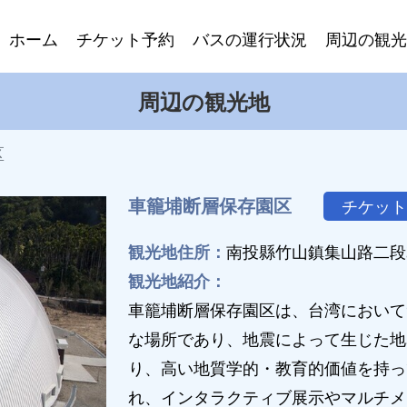
ホーム
チケット予約
バスの運行状況
周辺の観光
周辺の観光地
区
車籠埔断層保存園区
チケット
観光地住所：
南投縣竹山鎮集山路二段3
観光地紹介：
車籠埔断層保存園区は、台湾において
な場所であり、地震によって生じた地
り、高い地質学的・教育的価値を持っ
れ、インタラクティブ展示やマルチメ