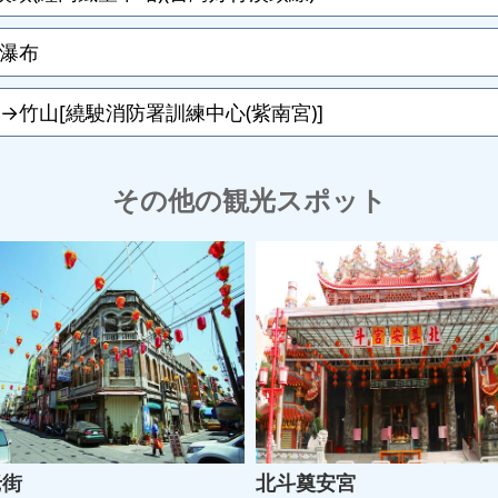
瀑布
竹山[繞駛消防署訓練中心(紫南宮)]
その他の観光スポット
老街
北斗奠安宮