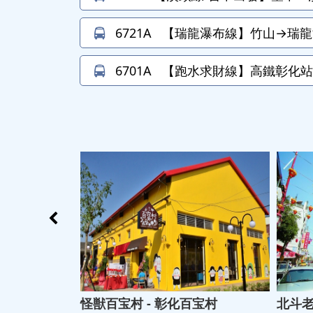
6721A
【瑞龍瀑布線】竹山→瑞龍
6701A
【跑水求財線】高鐵彰化站→
怪獣百宝村 - 彰化百宝村
北斗