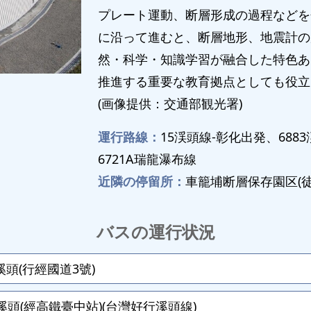
プレート運動、断層形成の過程などを
に沿って進むと、断層地形、地震計の
然・科学・知識学習が融合した特色あ
推進する重要な教育拠点としても役立
(画像提供：交通部観光署)
運行路線：
15渓頭線-彰化出発、688
6721A瑞龍瀑布線
近隣の停留所：
車籠埔断層保存園区(徒
バスの運行状況
頭(行經國道3號)
頭(經高鐵臺中站)(台灣好行溪頭線)