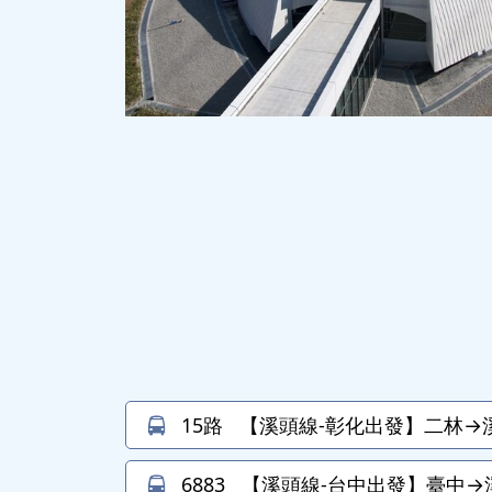
15路
【溪頭線-彰化出發】二林→溪
6883
【溪頭線-台中出發】臺中→溪