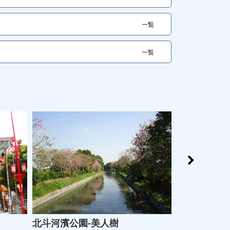
一覧
一覧
北斗河濱公園-美人樹
初鄉茶區