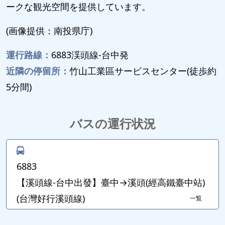
ークな観光空間を提供しています。
(画像提供：南投県庁)
運行路線：
6883渓頭線-台中発
近隣の停留所：
竹山工業區サービスセンター(徒歩約
5分間)
バスの運行状況
6883
【溪頭線-台中出發】臺中→溪頭(經高鐵臺中站)
(台灣好行溪頭線)
一覧