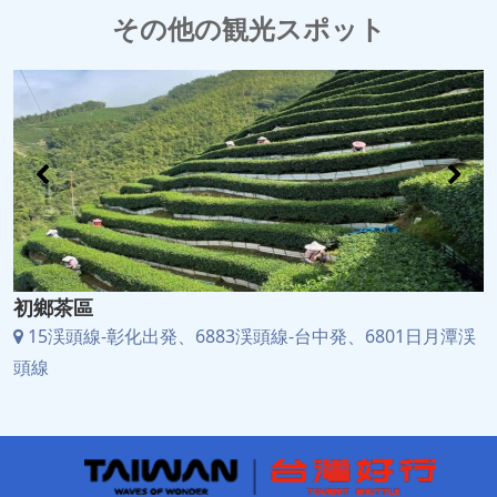
その他の観光スポット
初鄉茶區
15渓頭線-彰化出発、6883渓頭線-台中発、6801日月潭渓
頭線