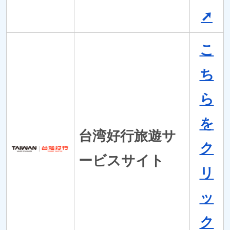
➚
こ
ち
ら
を
台湾好行旅遊サ
ク
ービスサイト
リ
ッ
ク