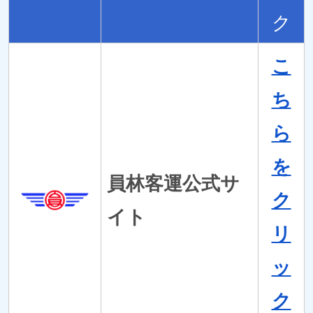
ク
こ
ち
ら
を
員林客運公式サ
ク
イト
リ
ッ
ク