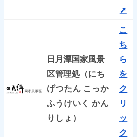
➚
こ
ち
日月潭国家風景
ら
区管理処（にち
を
げつたん こっか
ク
ふうけいく かん
リ
りしょ）
ッ
ク