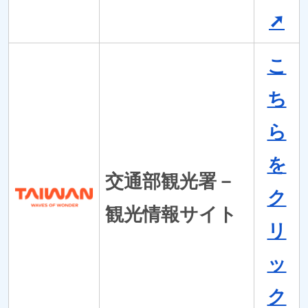
➚
こ
ち
ら
を
交通部観光署－
ク
観光情報サイト
リ
ッ
ク