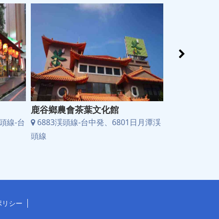
鹿谷鄉農會茶葉文化館
南投內湖森
頭線-台
6883渓頭線-台中発、6801日月潭渓
6883渓頭線
頭線
頭線
ポリシー