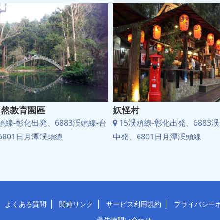
自然教育園區
妖怪村
頭線-彰化出発、6883渓頭線-台
15渓頭線-彰化出発、6883渓
6801日月潭渓頭線
中発、6801日月潭渓頭線
よくある質問
関連リンク
サービス利用規約
プライバシー
遺失物問い合わせ