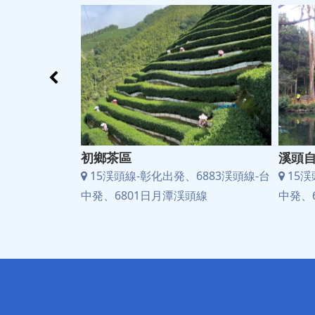
初鄉茶區
溪頭
883渓頭線-台
15渓頭線-彰化出発、6883渓頭線-台
15渓
、6721A瑞龍
中発、6801日月潭渓頭線
中発、