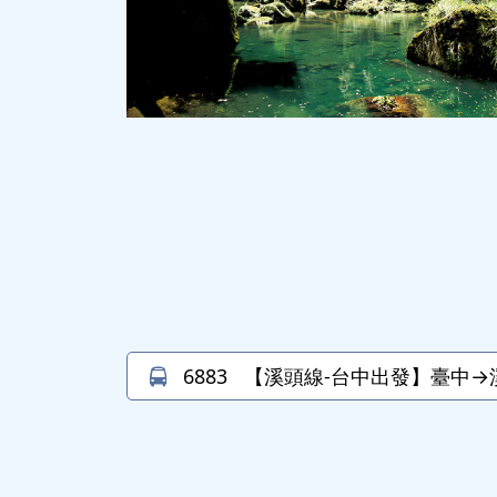
6883
【溪頭線-台中出發】臺中→溪