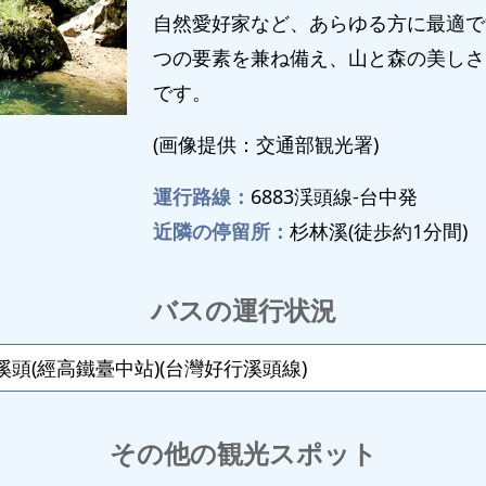
自然愛好家など、あらゆる方に最適で
つの要素を兼ね備え、山と森の美しさ
です。
(画像提供：交通部観光署)
運行路線：
6883渓頭線-台中発
近隣の停留所：
杉林溪(徒歩約1分間)
バスの運行状況
頭(經高鐵臺中站)(台灣好行溪頭線)
その他の観光スポット