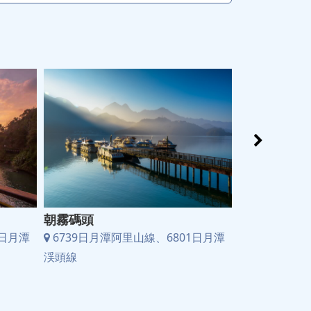
朝霧碼頭
向山遊客中
1日月潭
6739日月潭阿里山線、6801日月潭
6739日月潭
渓頭線
渓頭線