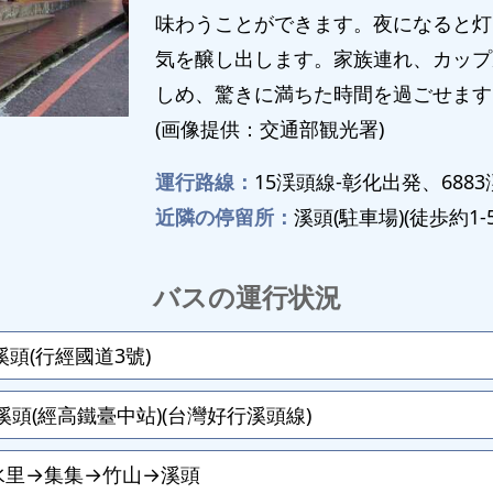
味わうことができます。夜になると灯
気を醸し出します。家族連れ、カップ
しめ、驚きに満ちた時間を過ごせます
(画像提供：交通部観光署)
運行路線：
15渓頭線-彰化出発、688
近隣の停留所：
溪頭(駐車場)(徒歩約1-
バスの運行状況
頭(行經國道3號)
頭(經高鐵臺中站)(台灣好行溪頭線)
水里→集集→竹山→溪頭