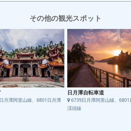
その他の観光スポット
宮
日月潭自転車道
9日月潭阿里山線、6801日月潭
6739日月潭阿里山線、680
渓頭線