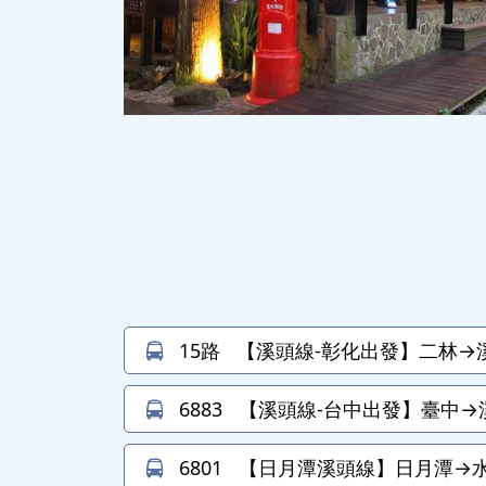
15路
【溪頭線-彰化出發】二林→溪
6883
【溪頭線-台中出發】臺中→溪
6801
【日月潭溪頭線】日月潭→