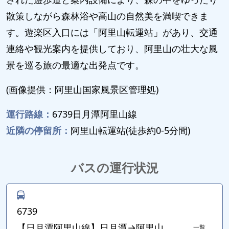
散策しながら森林浴や高山の自然美を満喫できま
す。遊楽区入口には「阿里山転運站」があり、交通
連絡や観光案内を提供しており、阿里山の壮大な風
景を巡る旅の最適な出発点です。
(画像提供：阿里山国家風景区管理処)
運行路線：
6739日月潭阿里山線
近隣の停留所：
阿里山転運站(徒歩約0-5分間)
バスの運行状況
6739
【日月潭阿里山線】日月潭→阿里山
一覧