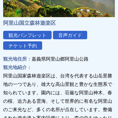
阿里山国立森林遊楽区
観光パンフレット
音声ガイド
チケット予約
観光地住所：
嘉義県阿里山郷阿里山公路
観光地紹介：
阿里山国家森林遊楽区は、台湾を代表する山岳景勝
地の一つであり、雄大な高山景観と豊かな生態系で
知られています。園内には、荘厳な阿里山神木、春
の桜、迫力ある雲海、そして世界的に有名な阿里山
のご来光など、多くの名所が点在しています。整備
された遊歩道と案内設備により、森の中をゆったり