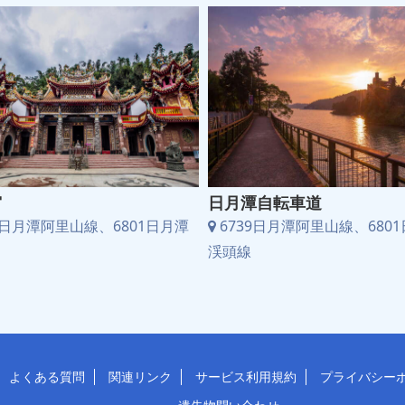
宮
日月潭自転車道
9日月潭阿里山線、6801日月潭
6739日月潭阿里山線、680
渓頭線
よくある質問
関連リンク
サービス利用規約
プライバシー