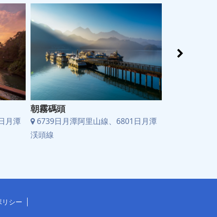
朝霧碼頭
向山遊客中
1日月潭
6739日月潭阿里山線、6801日月潭
6739日月潭
渓頭線
渓頭線
ポリシー