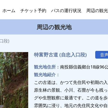
ホーム
チケット予約
バスの運行状況
周辺の観光
周辺の観光地
口段)
特富野古道 (自忠入口段)
音
観光地住所：
南投縣信義鄉台18線96
観光地紹介：
この古道は、かつて先住民や初期の入
原生林の景観、小川、石畳が今も残っ
グや生態観察に最適です。この道を歩
雰囲気に浸り、地元の先住民文化や自