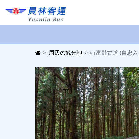
周辺の観光地
特富野古道 (自忠入