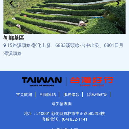
初鄉茶區
15路溪頭線-彰化出發、6883溪頭線-台中出發、6801日月
潭溪頭線
常見問題
相關連結
服務條款
隱私權政策
遺失物查詢
地址：510001 彰化縣員林市中正路585號3樓
客服電話：
(04) 832-1141