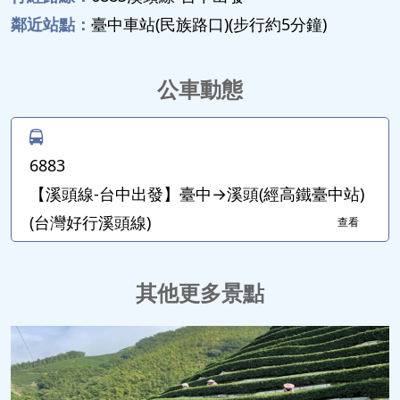
鄰近站點：
臺中車站(民族路口)(步行約5分鐘)
公車動態
6883
【溪頭線-台中出發】臺中→溪頭(經高鐵臺中站)
(台灣好行溪頭線)
查看
其他更多景點