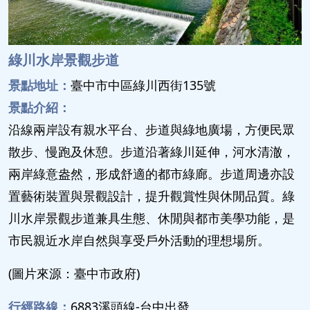
綠川水岸景觀步道
景點地址：
臺中市中區綠川西街135號
景點介紹：
沿線兩岸設有親水平台、步道與綠地廣場，方便民眾
散步、慢跑及休憩。步道沿著綠川延伸，河水清澈，
兩岸綠意盎然，形成舒適的都市綠廊。步道周邊亦設
置藝術裝置與景觀設計，提升觀賞性與休閒品質。綠
川水岸景觀步道兼具生態、休閒與都市美學功能，是
市民親近水岸自然與享受戶外活動的理想場所。
(圖片來源：臺中市政府)
行經路線：
6883溪頭線-台中出發