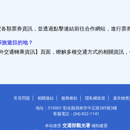
瀏覽各類票券資訊，並透過點擊連結前往合作網站，進行票
等旅遊目的地？
→ 聯外交通轉乘資訊】頁面，瞭解多種交通方式的相關資訊
常見問題
相關連結
服務條款
隱私權政策
遺失物查
地址：510001 彰化縣員林市中正路585號3樓
客服電話：
(04) 832-1141
交通部觀光署
本站接受
補助建置