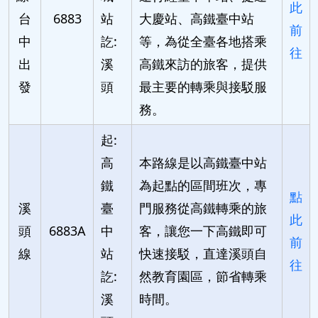
此
台
6883
站
大慶站、高鐵臺中站
前
中
訖:
等，為從全臺各地搭乘
往
出
溪
高鐵來訪的旅客，提供
發
頭
最主要的轉乘與接駁服
務。
起:
高
本路線是以高鐵臺中站
鐵
為起點的區間班次，專
點
溪
臺
門服務從高鐵轉乘的旅
此
頭
6883A
中
客，讓您一下高鐵即可
前
線
站
快速接駁，直達溪頭自
往
訖:
然教育園區，節省轉乘
溪
時間。