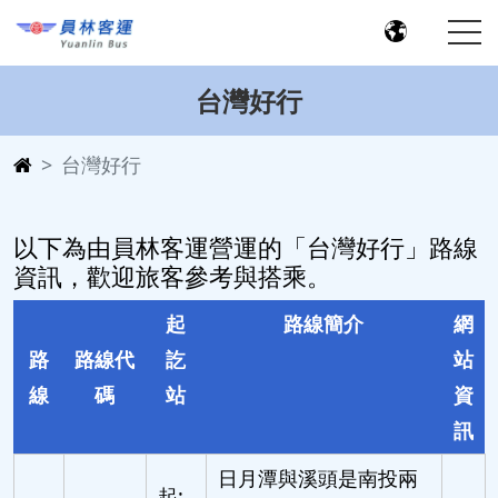
台灣好行
台灣好行
以下為由員林客運營運的「台灣好行」路線
資訊，歡迎旅客參考與搭乘。
起
路線簡介
網
路
路線代
訖
站
線
碼
站
資
訊
日月潭與溪頭是南投兩
起: