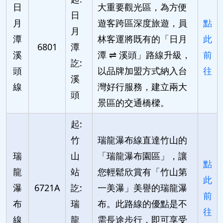
日
大重要觀光區，為方便
日
月
遊客跨區深度旅遊，員
點
月
潭
林客運將既有的「日月
此
6801
潭
溪
潭 ⇌ 溪頭」路線升級，
前
訖:
頭
以品牌加盟方式納入台
往
溪
線
灣好行服務，建立兩大
頭
景區的交通橋樑。
起:
竹
瑞龍瀑布線直達竹山的
瑞
山
「瑞龍瀑布園區」，讓
點
龍
站
您輕鬆欣賞有「竹山第
此
瀑
6721A
訖:
一美瀑」美譽的瑞龍瀑
前
布
瑞
布。此路線的優點是不
往
線
龍
需長途步行，即可享受