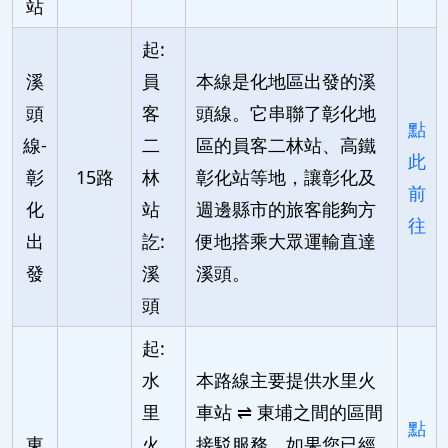
站
起:
溪
員
本線是化地區出發的溪
頭
客
頭線。它串聯了彰化地
點
線-
二
區的員客二林站、高鐵
此
彰
15路
林
彰化站等地，讓彰化及
前
化
站
週邊縣市的旅客能夠方
往
出
訖:
便地搭乘大眾運輸直達
發
溪
溪頭。
頭
起:
水
本路線主要提供水里火
里
車站 ⇌ 東埔之間的區間
點
東
火
接駁服務。如果您已經