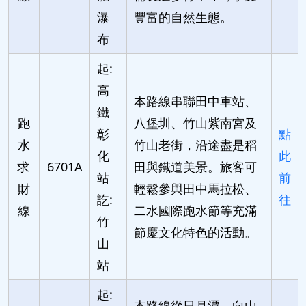
瀑
豐富的自然生態。
布
起:
高
本路線串聯田中車站、
鐵
跑
八堡圳、竹山紫南宮及
彰
點
水
竹山老街，沿途盡是稻
化
此
求
6701A
田與鐵道美景。旅客可
站
前
財
輕鬆參與田中馬拉松、
訖:
往
線
二水國際跑水節等充滿
竹
節慶文化特色的活動。
山
站
起:
本路線從日月潭、向山