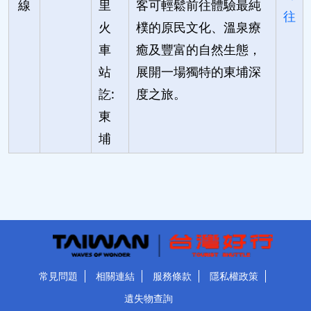
線
里
客可輕鬆前往體驗最純
往
火
樸的原民文化、溫泉療
車
癒及豐富的自然生態，
站
展開一場獨特的東埔深
訖:
度之旅。
東
埔
常見問題
相關連結
服務條款
隱私權政策
遺失物查詢