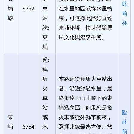
此
埔
6732
車
在水里地區或從水里轉
前
線
站
乘，可選擇此路線直達
往
訖:
東埔秘境，快速體驗原
東
民文化與溫泉生態。
埔
起:
集
集
本路線從集集火車站出
火
發，沿途經過水里，最
車
終抵達玉山山腳下的東
站
埔溫泉區。如果您是搭
點
東
或
火車或從外縣市前來，
此
埔
6734
水
選擇此線最為方便。旅
前