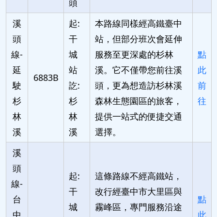
頭
溪
起:
本路線同樣經高鐵臺中
頭
干
站，但部分班次會延伸
線-
城
服務至更深處的杉林
點
延
站
溪。它不僅帶您前往溪
此
6883B
駛
訖:
頭，更為想造訪杉林溪
前
杉
杉
森林生態園區的旅客，
往
林
林
提供一站式的便捷交通
溪
溪
選擇。
溪
頭
起:
這條路線不經高鐵站，
線-
干
改行經臺中市大里區與
台
點
城
霧峰區，專門服務沿途
中
此