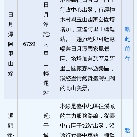
日
行政中心出發，行經神
日
月
木村與玉山國家公園塔
月
潭
塔加，直達阿里山轉運
點
潭
訖:
站。一趟旅程即可輕鬆
此
阿
6739
阿
暢遊日月潭國家風景
前
里
里
區、塔塔加遊憩區及阿
往
山
山
里山國家森林遊樂區，
線
轉
讓您盡情飽覽臺灣壯闊
運
的高山美景。
站
本線是臺中地區往溪頭
溪
起:
的主力服務路線，從臺
頭
干
中市區干城站出發，沿
點
線-
城
途行經臺中車站、捷運