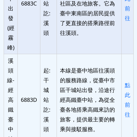
6883C
站
社區及在地旅客。它為
出
前
訖:
臺中東南區的居民提供
發
往
溪
了更直接的搭乘路徑前
(經
頭
往溪頭。
霧
峰)
溪
頭
起:
本線是臺中地區往溪頭
線-
干
的服務路線，從臺中市
點
經
城
區干城站出發，沿途行
此
高
6883D
站
經高鐵臺中站，為從全
前
鐵
訖:
臺各地搭乘高鐵來訪的
往
臺
溪
旅客，提供最主要的轉
中
頭
乘與接駁服務。