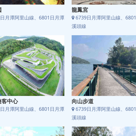
園
龍鳳宮
9日月潭阿里山線、6801日月潭
6739日月潭阿里山線、680
溪頭線
遊客中心
向山步道
9日月潭阿里山線、6801日月潭
6739日月潭阿里山線、680
溪頭線