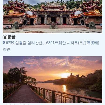
용봉궁
6739 일월담 알리산선、6801르웨탄 시터우(日月潭溪頭)
라인