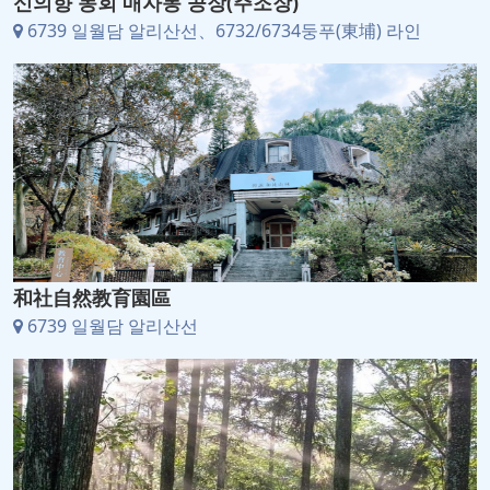
신의향 농회 매자몽 공장(주조장)
6739 일월담 알리산선、6732/6734둥푸(東埔) 라인
和社自然教育園區
6739 일월담 알리산선