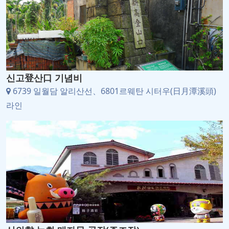
신고登산口 기념비
6739 일월담 알리산선、6801르웨탄 시터우(日月潭溪頭)
라인