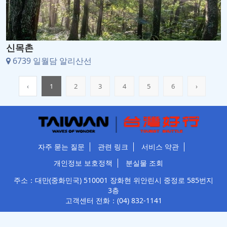
신목촌
6739 일월담 알리산선
‹
1
2
3
4
5
6
›
자주 묻는 질문
관련 링크
서비스 약관
개인정보 보호정책
분실물 조회
주소：대만(중화민국) 510001 장화현 위안린시 중정로 585번지
3층
고객센터 전화：
(04) 832-1141
교통부 관광청
본 사이트는 허용합니다
보조 건설