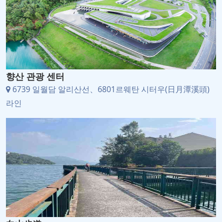
향산 관광 센터
6739 일월담 알리산선、6801르웨탄 시터우(日月潭溪頭)
라인