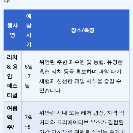
다.
예
행사
상
장소/특징
명
시
기
리치
위안린 주변 과수원 및 농협. 유명한
& 용
6월
흑엽 리치 등을 홍보하며 과일 따기
안
~7
체험과 신선한 과일 시식을 즐길 수
페스
월
있습니다.
티벌
여름
위안린 시내 또는 레저 광장. 지역 먹
맥
7월
거리와 크리에이티브 부스가 결합된
주/
~8
야간 마켓으로 더위를 식히는 즐거움