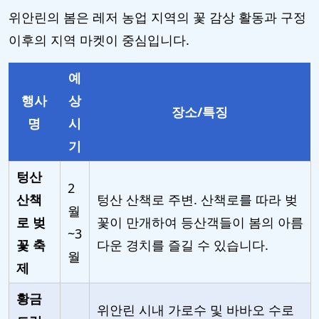
위안린의 봄은 레저 농업 지역의 꽃 감상 활동과 구정
이후의 지역 마켓이 중심입니다.
예
행사
상
장소/특징
명
시
기
텅산
2
산책
텅산 산책로 주변. 산책로를 따라 벚
월
로 벚
꽃이 만개하여 등산객들이 봄의 아름
~3
꽃 축
다운 경치를 즐길 수 있습니다.
월
제
황금
위안린 시내 가로수 및 바바오 수로