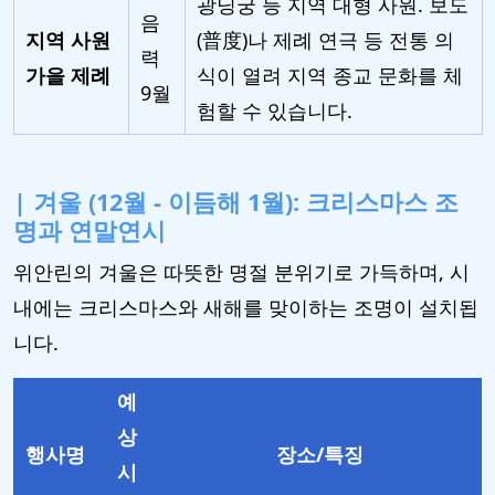
광닝궁 등 지역 대형 사원. 보도
음
지역 사원
(普度)나 제례 연극 등 전통 의
력
가을 제례
식이 열려 지역 종교 문화를 체
9월
험할 수 있습니다.
| 겨울 (12월 - 이듬해 1월): 크리스마스 조
명과 연말연시
위안린의 겨울은 따뜻한 명절 분위기로 가득하며, 시
내에는 크리스마스와 새해를 맞이하는 조명이 설치됩
니다.
예
상
행사명
장소/특징
시