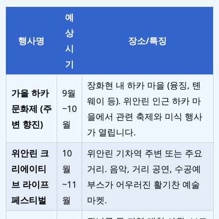
예
상
행사명
장소/특징
시
기
장화현 내 하카 마을 (융징, 톈
가을 하카
9월
웨이 등). 위안린 인근 하카 마
문화제 (주
~10
을에서 관련 축제와 미식 행사
변 향진)
월
가 열립니다.
위안린 크
10
위안린 기차역 주변 또는 주요
리에이티
월
거리. 음악, 거리 공연, 수공예
브 라이프
~11
부스가 어우러진 활기찬 예술
페스티벌
월
마켓.