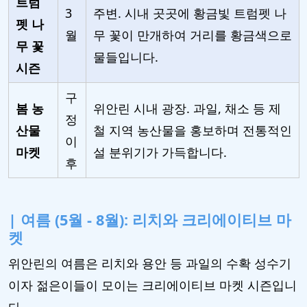
트럼
3
주변. 시내 곳곳에 황금빛 트럼펫 나
펫 나
월
무 꽃이 만개하여 거리를 황금색으로
무 꽃
물들입니다.
시즌
구
봄 농
위안린 시내 광장. 과일, 채소 등 제
정
산물
철 지역 농산물을 홍보하며 전통적인
이
마켓
설 분위기가 가득합니다.
후
| 여름 (5월 - 8월): 리치와 크리에이티브 마
켓
위안린의 여름은 리치와 용안 등 과일의 수확 성수기
이자 젊은이들이 모이는 크리에이티브 마켓 시즌입니