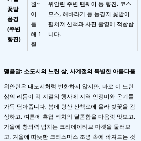
월~
위안린 주변 톈웨이 등 향진. 코스
꽃밭
이
모스, 해바라기 등 농경지 꽃밭이
풍경
듬
펼쳐져 산책과 사진 촬영에 적합합
(주변
해 1
니다.
향진)
월
맺음말: 소도시의 느린 삶, 사계절의 특별한 아름다움
위안린은 대도시처럼 번화하지 않지만, 바로 이 느린
삶의 리듬이 각 계절의 행사에 지역 인정미와 온기를
가득 담아줍니다. 봄에 텅산 산책로에 올라 벚꽃을 감
상하고, 여름에 흑엽 리치의 달콤함을 마음껏 맛보고,
가을에 창의력 넘치는 크리에이티브 마켓을 둘러보
고, 겨울에 따뜻한 크리스마스 조명 속에 빠져드는 것