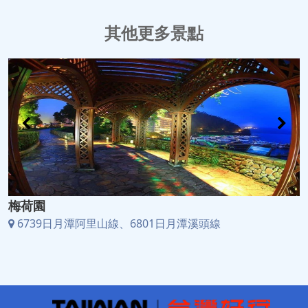
其他更多景點
梅荷園
6739日月潭阿里山線、6801日月潭溪頭線