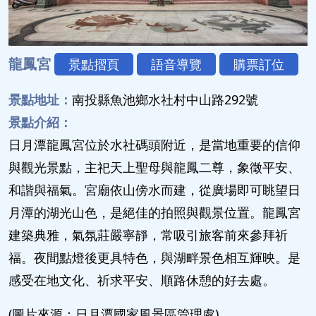
龍鳳宮
景點摺頁
語音導覽
購票訂位
景點地址：
南投縣魚池鄉水社村中山路292號
景點介紹：
日月潭龍鳳宮位於水社碼頭附近，是當地重要的信仰
與觀光景點，主祀天上聖母與龍鳳二尊，象徵平安、
和諧與福氣。宮廟依山傍水而建，從廣場即可眺望日
月潭的湖光山色，是絕佳的拍照與觀景位置。龍鳳宮
建築典雅，氣氛莊嚴寧靜，常吸引旅客前來參拜祈
福。夜間點燈後更具特色，與湖畔景色相互輝映。是
感受在地文化、祈求平安、順路休憩的好去處。
(圖片來源：日月潭國家風景區管理處)