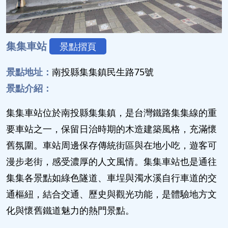
集集車站
景點摺頁
景點地址：
南投縣集集鎮民生路75號
景點介紹：
集集車站位於南投縣集集鎮，是台灣鐵路集集線的重
要車站之一，保留日治時期的木造建築風格，充滿懷
舊氛圍。車站周邊保存傳統街區與在地小吃，遊客可
漫步老街，感受濃厚的人文風情。集集車站也是通往
集集各景點如綠色隧道、車埕與濁水溪自行車道的交
通樞紐，結合交通、歷史與觀光功能，是體驗地方文
化與懷舊鐵道魅力的熱門景點。