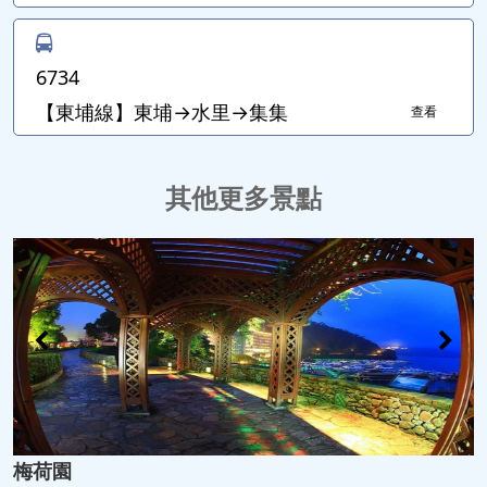
6734
【東埔線】東埔→水里→集集
查看
其他更多景點
梅荷園