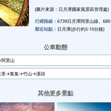
(圖片來源：日月潭國家風景區管理處)
行經路線：
6739日月潭阿里山線、68
鄰近站點：
日月潭(步行約5-10分鐘)
公車動態
→阿里山
水里→集集→竹山→溪頭
其他更多景點