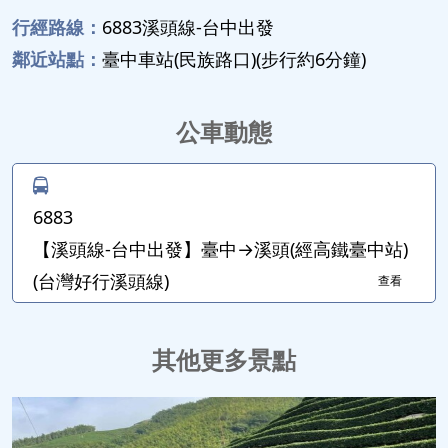
行經路線：
6883溪頭線-台中出發
鄰近站點：
臺中車站(民族路口)(步行約6分鐘)
公車動態
6883
【溪頭線-台中出發】臺中→溪頭(經高鐵臺中站)
(台灣好行溪頭線)
查看
其他更多景點