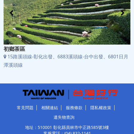
初鄉茶區
15路溪頭線-彰化出發、6883溪頭線-台中出發、6801日月
潭溪頭線
常見問題
相關連結
服務條款
隱私權政策
遺失物查詢
地址：510001 彰化縣員林市中正路585號3樓
客服電話：
(04) 832-1141