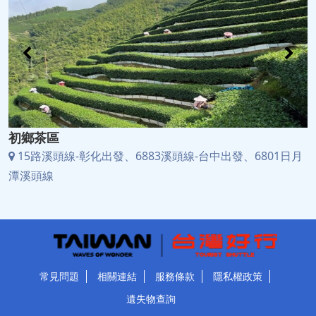
初鄉茶區
15路溪頭線-彰化出發、6883溪頭線-台中出發、6801日月
潭溪頭線
常見問題
相關連結
服務條款
隱私權政策
遺失物查詢