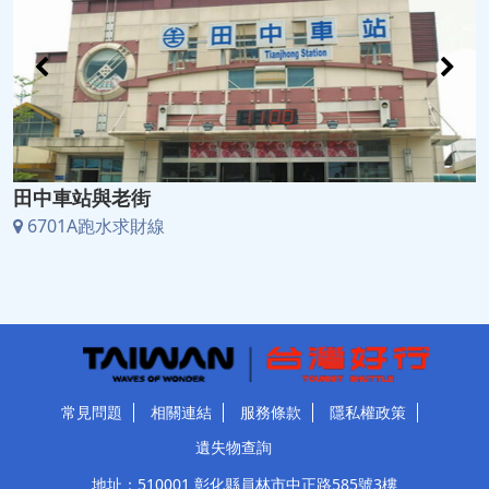
田中車站與老街
6701A跑水求財線
常見問題
相關連結
服務條款
隱私權政策
遺失物查詢
地址：510001 彰化縣員林市中正路585號3樓