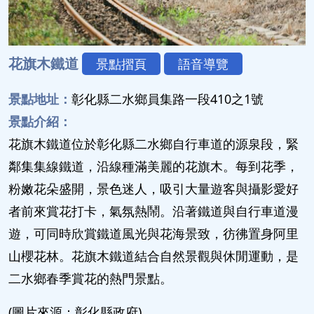
花旗木鐵道
景點摺頁
語音導覽
景點地址：
彰化縣二水鄉員集路一段410之1號
景點介紹：
花旗木鐵道位於彰化縣二水鄉自行車道的源泉段，緊
鄰集集線鐵道，沿線種滿美麗的花旗木。每到花季，
粉嫩花朵盛開，景色迷人，吸引大量遊客與攝影愛好
者前來賞花打卡，氣氛熱鬧。沿著鐵道與自行車道漫
遊，可同時欣賞鐵道風光與花海景致，彷彿置身阿里
山櫻花林。花旗木鐵道結合自然景觀與休閒運動，是
二水鄉春季賞花的熱門景點。
(圖片來源：彰化縣政府)