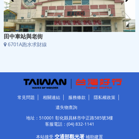
田中車站與老街
6701A跑水求財線
常見問題
相關連結
服務條款
隱私權政策
遺失物查詢
地址：510001 彰化縣員林市中正路585號3樓
客服電話：
(04) 832-1141
交通部觀光署
本站接受
補助建置