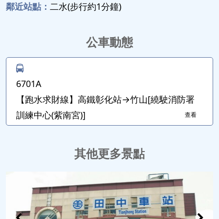
鄰近站點：
二水(步行約1分鐘)
公車動態
6701A
【跑水求財線】高鐵彰化站→竹山[繞駛消防署
訓練中心(紫南宮)]
查看
其他更多景點