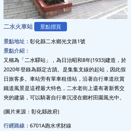
二水火車站
景點摺頁
景點地址：
彰化縣二水鄉光文路1號
景點介紹：
又稱為「二水驛站」，為日治昭和8年(1933)建造，於
2020年登錄為縣定古蹟。是集集支線的起站，因此假
日旅客多。車站旁有單車租借站，沿著自行車道欣賞
鐵道風景是這裡最大特色，二水老街上還有著新舊交
夾的建築，可以騎著自行車沉浸在鄉村田園風光中。
(圖片來源：彰化縣政府)
行經路線：
6701A跑水求財線