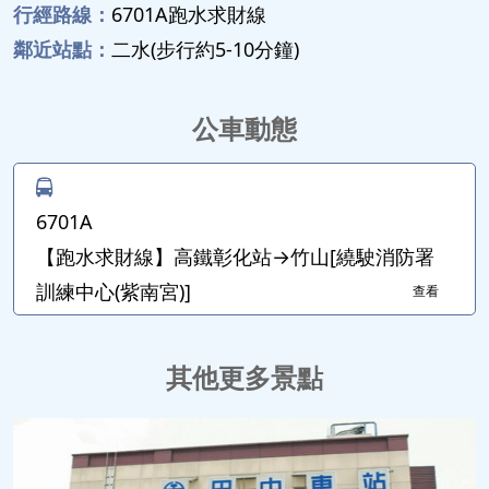
行經路線：
6701A跑水求財線
鄰近站點：
二水(步行約5-10分鐘)
公車動態
6701A
【跑水求財線】高鐵彰化站→竹山[繞駛消防署
訓練中心(紫南宮)]
查看
其他更多景點