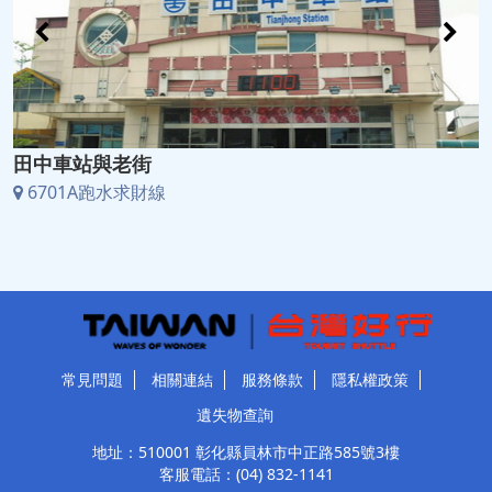
田中車站與老街
6701A跑水求財線
常見問題
相關連結
服務條款
隱私權政策
遺失物查詢
地址：510001 彰化縣員林市中正路585號3樓
客服電話：
(04) 832-1141