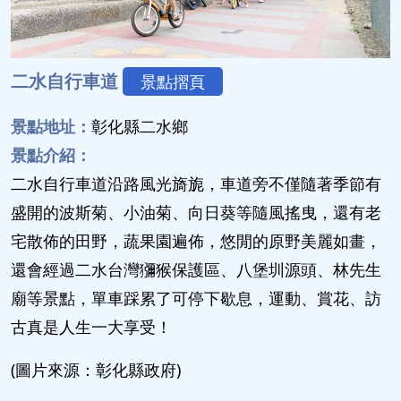
二水自行車道
景點摺頁
景點地址：
彰化縣二水鄉
景點介紹：
二水自行車道沿路風光旖旎，車道旁不僅隨著季節有
盛開的波斯菊、小油菊、向日葵等隨風搖曳，還有老
宅散佈的田野，蔬果園遍佈，悠閒的原野美麗如畫，
還會經過二水台灣獼猴保護區、八堡圳源頭、林先生
廟等景點，單車踩累了可停下歇息，運動、賞花、訪
古真是人生一大享受！
(圖片來源：彰化縣政府)