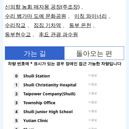
신의향 농회 매자몽 공장(주조장)
수리 뱀가마 도예 문화공원
이칭 와이너리
수리작교
집집 기차역
동부 온천
동부현수교
丰丘 관광 과수원
가는 길
돌아오는 편
차량 번호에 * 표시가 있는 경우 장애인 접근 가능한 차량입니다
0
Shuili Station
미출발
1
Shuili Christianity Hospital
미출발
2
Taipower Company(Shuili)
미출발
3
Township Office
미출발
4
Shuili Junior High School
미출발
5
Yutian Clinic
미출발
미출발