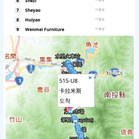
6
Shezi
7
Sheyao
미출발
8
Huiyao
미출발
9
Wenmei Furniture
미출발
10
Dingkan
미출발
11
Lianyin Temple
미출발
12
Miaopu
미출발
13
Xiamiaopu
미출발
14
Youku
미출발
515-U8
15
Longshen Bridge
미출발
卡拉米斯
16
Dongkou
미출발
도착
17
Xinshan Temple
미출발
18
Xinshan
미출발
19
Veterans Village
미출발
20
Dingjunkengkou
미출발