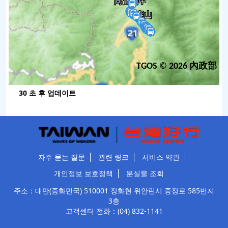
21
Junkengkou
미출발
22
Junkeng
미출발
23
Junkeng Elementary School
미출발
24
Jiulong Community
미출발
TGOS © 2026 內政部
25
Ancun
미출발
26
Ding'an Village
미출발
30
초 후 업데이트
27
Dingtianzidi
미출발
28
Tianzidi
미출발
29
Baibuzikou
미출발
30
Junkengxi
미출발
자주 묻는 질문
관련 링크
서비스 약관
31
Gas Station
미출발
개인정보 보호정책
분실물 조회
32
Checkpoint
미출발
주소：대만(중화민국) 510001 장화현 위안린시 중정로 585번지
33
Xinyi
미출발
3층
고객센터 전화：
(04) 832-1141
34
Huai'en Clinic
미출발