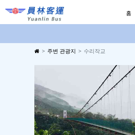
홈
주변 관광지
수리작교