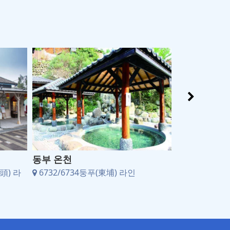
동부 온천
동부현수교
頭) 라
6732/6734둥푸(東埔) 라인
6732/673
인