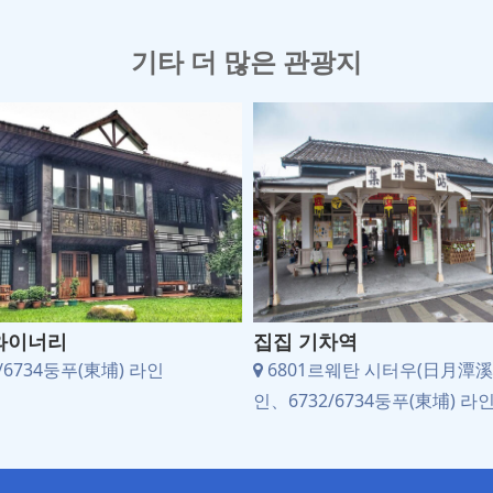
기타 더 많은 관광지
와이너리
집집 기차역
/6734둥푸(東埔) 라인
6801르웨탄 시터우(日月潭溪
인、6732/6734둥푸(東埔) 라