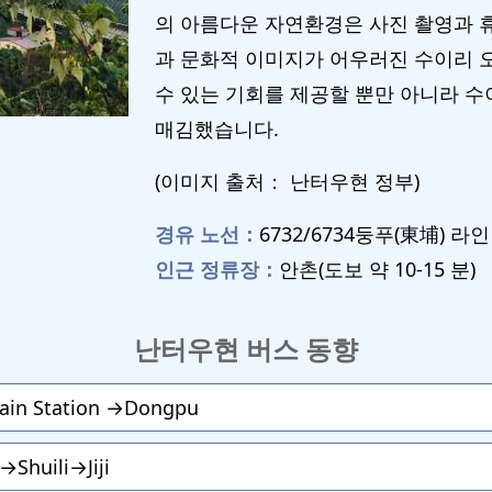
의 아름다운 자연환경은 사진 촬영과 
과 문화적 이미지가 어우러진 수이리 
수 있는 기회를 제공할 뿐만 아니라 수
매김했습니다.
(이미지 출처： 난터우현 정부)
경유 노선：
6732/6734둥푸(東埔) 라인
인근 정류장：
안촌(도보 약 10-15 분)
난터우현 버스 동향
ain Station →Dongpu
huili→Jiji