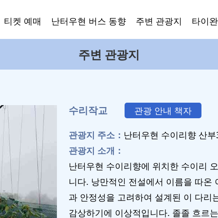
티켓 예매
난터우현 버스 동향
주변 관광지
타이완
주변 관광지
수리작교
관광 안내 책자
관광지 주소：
난터우현 수이리향 산부3
관광지 소개：
난터우현 수이리향에 위치한 수이리 
니다. 낭만적인 전설에서 이름을 따온 
과 안정성을 고려하여 설계된 이 다리
감상하기에 이상적입니다. 졸졸 흐르는