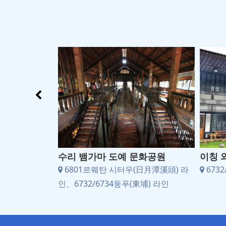
공장(주조장)
수리 뱀가마 도예 문화공원
이칭 
6732/6734
6801르웨탄 시터우(日月潭溪頭) 라
6732
인、6732/6734둥푸(東埔) 라인