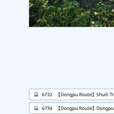
6732
【Dongpu Route】Shuili Tr
6734
【Dongpu Route】Dongpu→S