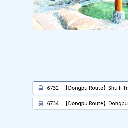
6732
【Dongpu Route】Shuili Tr
6734
【Dongpu Route】Dongpu→S