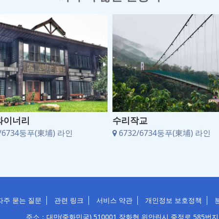
와이너리
수리작교
/6734둥푸(東埔) 라인
6732/6734둥푸(東埔) 라인
자주 묻는 질문
관련 링크
서비스 약관
개인정보 보호정책
주소：대만(중화민국) 510001 장화현 위안린시 중정로 585번지