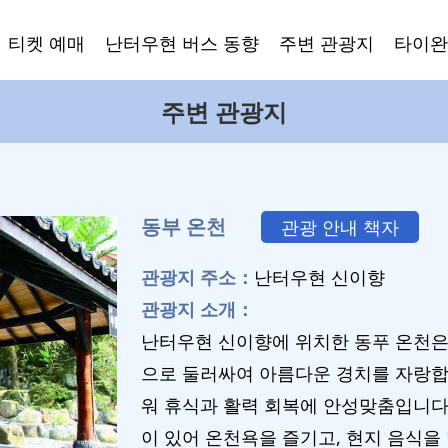
티켓 예매
난터우현 버스 동향
주변 관광지
타이완
주변 관광지
동부 온천
관광 안내 책자
관광지 주소：
난터우현 신이향
관광지 소개：
난터우현 신이향에 위치한 동푸 온천은
으로 둘러싸여 아름다운 경치를 자랑합
워 휴식과 활력 회복에 안성맞춤입니다.
이 있어 온천욕을 즐기고, 현지 음식을