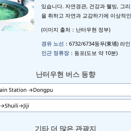
있습니다. 자연경관, 건강과 웰빙, 그
을 취하고 자연과 교감하기에 이상적인
(이미지 출처：난터우현 정부)
경유 노선：
6732/6734둥푸(東埔) 라인
인근 정류장：
동포(도보 약 10분)
난터우현 버스 동향
ain Station →Dongpu
huili→Jiji
기타 더 많은 관광지