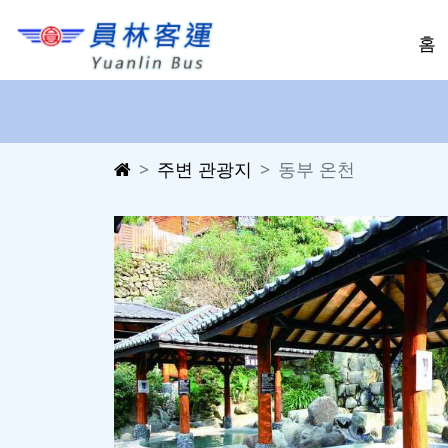
홈
주변 관광지
동부 온천