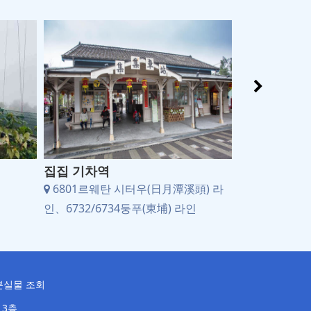
집집 기차역
동부현수교
6801르웨탄 시터우(日月潭溪頭) 라
6732/673
인、6732/6734둥푸(東埔) 라인
분실물 조회
 3층