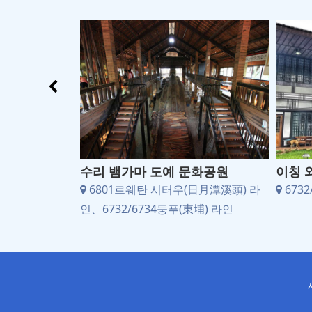
공장(주조장)
수리 뱀가마 도예 문화공원
이칭 
6732/6734
6801르웨탄 시터우(日月潭溪頭) 라
6732
인、6732/6734둥푸(東埔) 라인