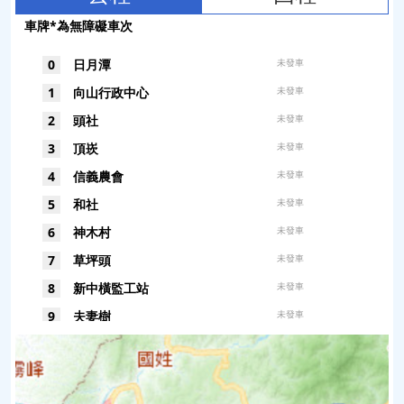
車牌*為無障礙車次
0
日月潭
未發車
1
向山行政中心
未發車
2
頭社
未發車
3
頂崁
未發車
4
信義農會
未發車
5
和社
未發車
6
神木村
未發車
7
草坪頭
未發車
8
新中橫監工站
未發車
9
夫妻樹
未發車
10
塔塔加
未發車
11
上東埔
未發車
12
石山
未發車