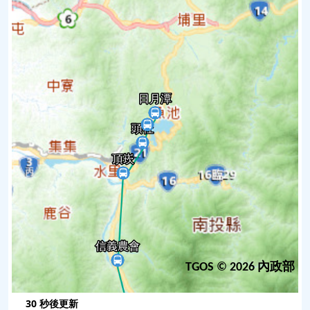
13
自忠
未發車
14
阿里山轉運站
未發車
TGOS © 2026 內政部
30
秒後更新