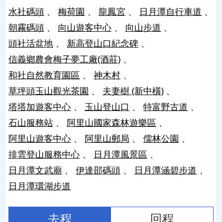
水社碼頭
梅荷園
龍鳳宮
日月潭自行車道
朝霧碼頭
向山遊客中心
向山步道
頭社活盆地
新高登山口紀念碑
信義鄉農會梅子夢工廠(酒莊)
和社自然教育園區
神木村
草坪頭玉山觀光茶園
夫妻樹 (新中橫)
塔塔加遊客中心
玉山登山口
特富野古道
石山服務站
阿里山國家森林遊樂區
阿里山遊客中心
阿里山郵局
儒林公園
排雲登山服務中心
日月潭風景區
日月潭文武廟
伊達邵碼頭
日月潭涵碧步道
日月潭環湖步道
去程
回程