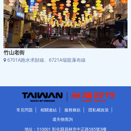
竹山老街
6701A跑水求財線、6721A瑞龍瀑布線
常見問題
相關連結
服務條款
隱私權政策
遺失物查詢
地址：510001 彰化縣員林市中正路585號3樓