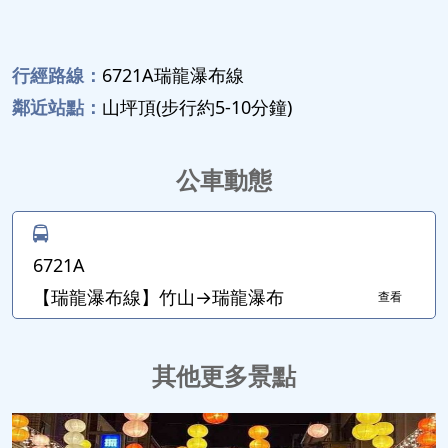
行經路線：
6721A瑞龍瀑布線
鄰近站點：
山坪頂(步行約5-10分鐘)
公車動態
6721A
【瑞龍瀑布線】竹山→瑞龍瀑布
查看
其他更多景點