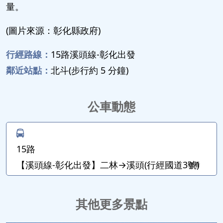
量。
(圖片來源：彰化縣政府)
行經路線：
15路溪頭線-彰化出發
鄰近站點：
北斗(步行約 5 分鐘)
公車動態
15路
【溪頭線-彰化出發】二林→溪頭(行經國道3號)
查看
其他更多景點