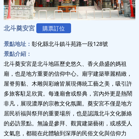
北斗奠安宮
購票訂位
景點地址：
彰化縣北斗鎮斗苑路一段128號
景點介紹：
北斗奠安宮是北斗地區歷史悠久、香火鼎盛的媽祖
廟，也是地方重要的信仰中心。廟宇建築華麗精緻，
屋脊剪黏、木雕與彩繪皆展現傳統工藝之美，吸引許
多旅客駐足欣賞。每逢廟會或祭典，宮內外更是熱鬧
非凡，展現濃厚的宗教文化氛圍。奠安宮不僅是地方
居民祈福與祭拜的重要場所，也是認識北斗文化脈絡
的必訪景點。無論是參拜、觀賞建築藝術，或感受人
文氣息，都能在此體驗到深厚的民俗文化與信仰力