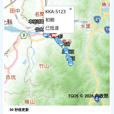
13
鹿彰
未發車
KKA-5123
14
鹿谷鄉農會
未發車
初鄉
15
廣興
已抵達
已抵達
16
內湖
已抵達
17
內湖國小
即將進站
18
崩崁頂
未發車
19
彎坑
即將進站
20
米堤
未發車
21
下溪頭
未發車
22
溪頭
已抵達
TGOS © 2026 內政部
30
秒後更新