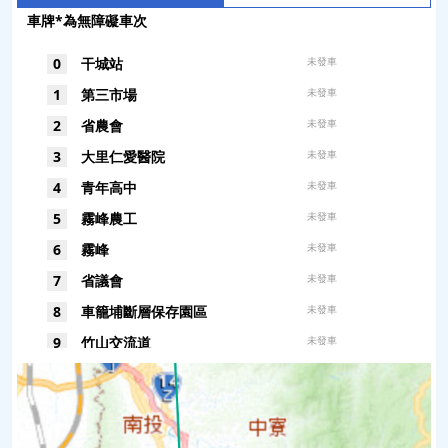
車牌*為無障礙車次
0
干城站
未發車
1
第三市場
未發車
2
省農會
未發車
3
大里仁愛醫院
未發車
4
青年高中
未發車
5
霧峰農工
未發車
6
霧峰
未發車
7
省議會
未發車
8
車籠埔斷層保存園區
未發車
9
竹山交流道
未發車
10
竹山工業區
未發車
11
初鄉
即將進站
KKA-5123
12
中興茶園
已抵達