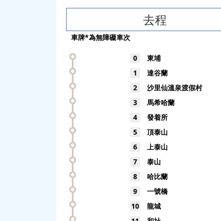
去程
車牌*為無障礙車次
0
東埔
1
達谷蘭
2
沙里仙溫泉渡假村
3
馬希哈蘭
4
發着所
5
頂泰山
6
上泰山
7
泰山
8
哈比蘭
9
一號橋
10
龍城
11
和社