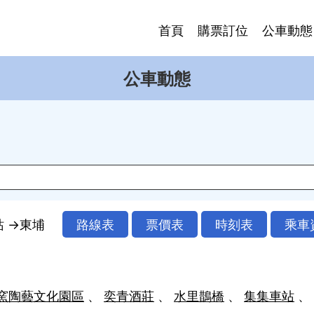
首頁
購票訂位
公車動態
公車動態
站 →東埔
路線表
票價表
時刻表
乘車
窯陶藝文化園區
奕青酒莊
水里鵲橋
集集車站